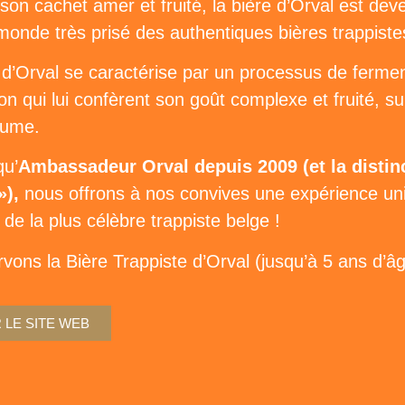
 son cachet amer et fruité, la bière d’Orval est de
monde très prisé des authentiques bières trappiste
 d’Orval se caractérise par un processus de ferme
on qui lui confèrent son goût complexe et fruité, s
tume.
qu’
Ambassadeur Orval depuis 2009 (et la disti
»),
nous offrons à nos convives une expérience un
 de la plus célèbre trappiste belge !
vons la Bière Trappiste d’Orval (jusqu’à 5 ans d’â
 LE SITE WEB