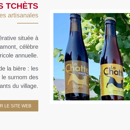
S TCHÈTS
es artisanales
rative située à
bramont, célèbre
ricole annuelle.
e la bière : les
st le surnom des
ants du village.
R LE SITE WEB