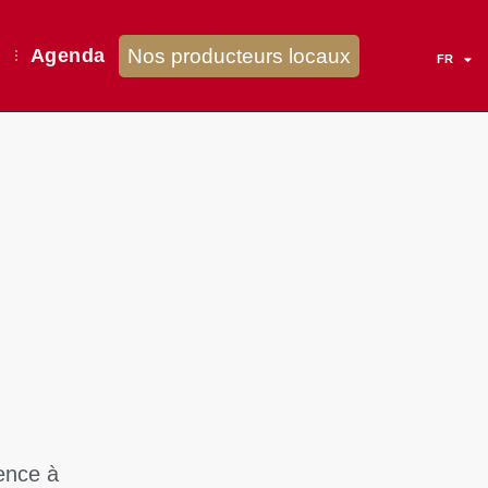
NL
Nos producteurs locaux
?
Agenda
FR
EN
ence à