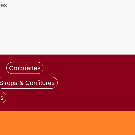
res
Croquettes
Sirops & Confitures
ls