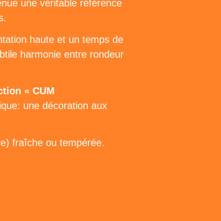
venue une véritable référence
s.
ntation haute et un temps de
ubtile harmonie entre rondeur
nction « CUM
ique: une décoration aux
ge) fraîche ou tempérée.