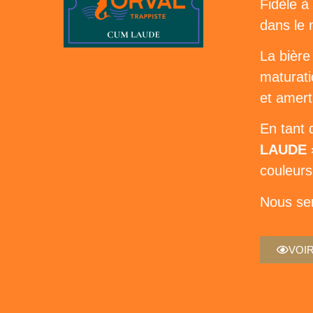
Fidèle à
dans le 
La bière
maturati
et amer
En tant 
LAUDE 
couleurs
Nous ser
VOIR